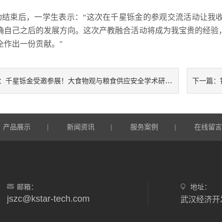
动结束后，一学生表示：“这次在千星铄金的参观交流活动让我
确自己之后的发展方向。这次产教融合活动将成为我宝贵的经验
全作出一份贡献。"
千星铄金受邀参展！大食物观与粮食供应安全学术研讨会
：
下一篇：
产品展示
新闻资讯
服务案例
在线留
|
|
|
邮箱：
地址：
jszc@kstar-tech.com
武汉经济开