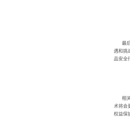
最
遇和挑
品安全
相
术将会
权益保