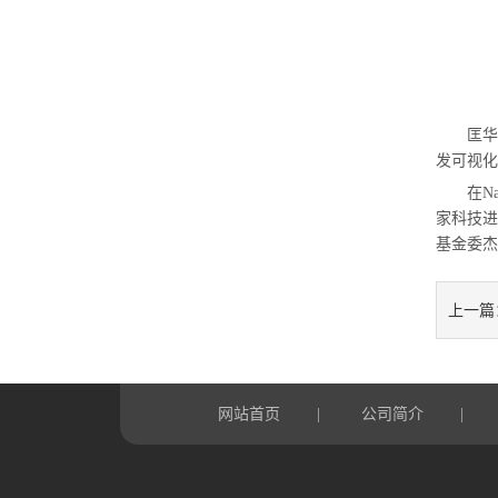
匡华
发可视化
在
N
家科技进
基金委杰
上一篇
网站首页
公司简介
|
|