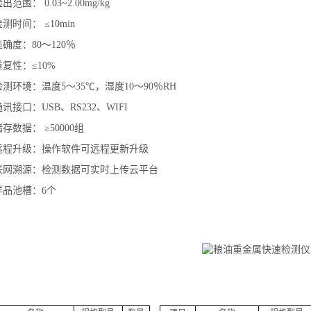
出范围： 0.03~2.00mg/kg
检测时间： ≤10min
准确度：80～120％
重复性：≤10%
检测环境：温度5～35℃，湿度10～90％RH
通讯接口：USB、RS232、WIFI
储存数据： ≥50000组
远程升级：操作软件可远程更新升级
联网溯源：检测数据可实时上传云平台
样品池槽：6个