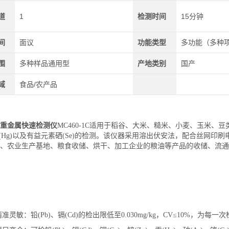
道
1
检测时间
15分钟
间
面议
功能类型
多功能（多种
围
多种样品通用型
产地类别
国产
域
食品/农产品
重金属快速检测仪
MC460-1C适用于稻谷、大米、糙米、小麦、玉米、豆类等
、汞(Hg)以及有益元素硒(Se)的检测。该仪器采用溶出伏安法，配合丝
、农业生产基地、粮食收储、烘干、加工企业的粮油等产品的收储、流通
精准灵敏：铅(Pb)、镉(Cd)的检出限低至0.030mg/kg，CV≤10%，为