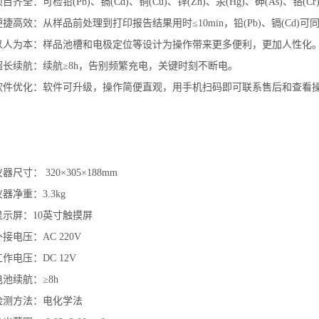
项目齐全：可检铅(Pb)、镉(Cd)、铜(Cu)、锌(Zn)、汞(Hg)、砷(As)、铬(C
便捷高效：从样品前处理到打印报告结果用时≤10min，铅(Pb)、镉(Cd)可
以人为本：样品池槽和电极定位等设计为操作带来更多便利，更加人性化
超长续航：续航≥8h，告别频繁充电，关键时刻不断电。
软件优化：软件可升级，操作简便直观，用手机扫码即可联系售后和查看
器尺寸： 320×305×188mm
仪器净重：3.3kg
显示屏：10英寸触摸屏
外接电压：AC 220V
工作电压：DC 12V
电池续航：≥8h
检测方法：电化学法