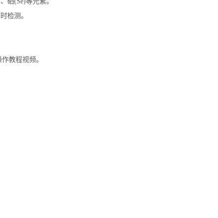
r)、硒(Se)等元素。
同时检测。
。
操作教程视频。