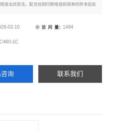
采用溶出伏安法，配合丝网印刷电极和简单的样本前处
应用于监管部门、食品生产企业、农业生产基地、粮食
、加工企业的粮油等产品的收储、流通、加工环节，适
场快速检测。
026-02-10
1494
访 问 量：
C460-1C
品咨询
联系我们