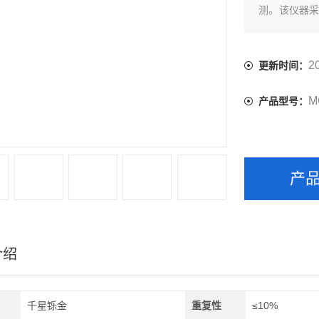
测。该仪器
理方式，可
收储、烘干
合粮食收购现
2
更新时间：
M
产品型号：
产
介绍
千星铄金
重复性
≤10%