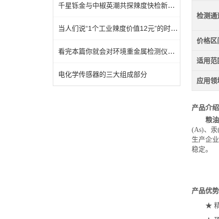
千星铄金与中椒英潮共探辣度快检新技术！
检测通
当人们说“1个工业辣度价值12元”的时候，他们到底在说什么？
价格区
看完本篇你就会对环境重金属检测仪有更多了解
适用范
电化学传感器的三大组成部分
应用领
产品介绍
粮油
(As)
生产企业
稳定。
产品优势
★ 