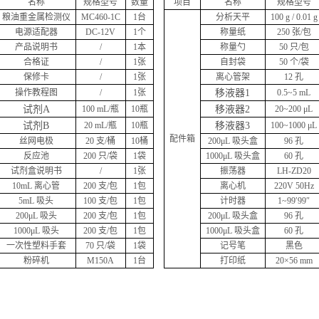
名称
规格型号
数量
项目
名称
规格型号
粮油重金属检测仪
MC460-1C
1台
分析天平
100 g / 0.01 g
电源适配器
DC-12V
1个
称量纸
250 张/包
产品说明书
/
1本
称量勺
50 只/包
合格证
/
1张
自封袋
50 个/袋
保修卡
/
1张
离心管架
12 孔
操作教程图
/
1张
移液器
1
0.5~5 mL
试剂
A
100 mL/瓶
10瓶
移液器
2
20~200 μL
试剂
B
20 mL/瓶
10瓶
移液器
3
100~1000 μL
配件箱
丝网电极
20 支/桶
10桶
200μL 吸头盒
96 孔
反应池
200 只/袋
1袋
1000μL 吸头盒
60 孔
试剂盒说明书
/
1张
振荡器
LH-ZD20
10mL 离心管
200 支/包
1包
离心机
220V 50Hz
5mL 吸头
100 支/包
1包
计时器
1~99′99″
200μL 吸头
200 支/包
1包
200μL 吸头盒
96 孔
1000μL 吸头
200 支/包
1包
1000μL 吸头盒
60 孔
一次性塑料手套
70 只/袋
1袋
记号笔
黑色
粉碎机
M150A
1台
打印纸
20×56 mm